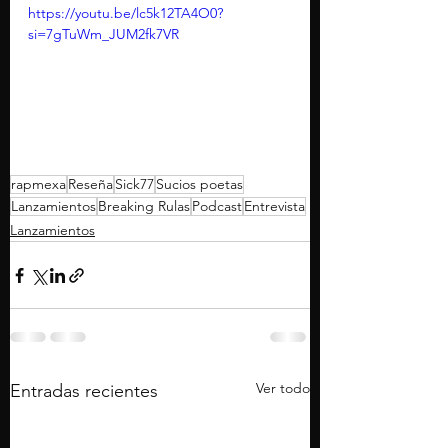
https://youtu.be/lc5k12TA4O0?
si=7gTuWm_JUM2fk7VR
rapmexa
Reseña
Sick77
Sucios poetas
Lanzamientos
Breaking Rulas
Podcast
Entrevista
Lanzamientos
Ver todo
Entradas recientes