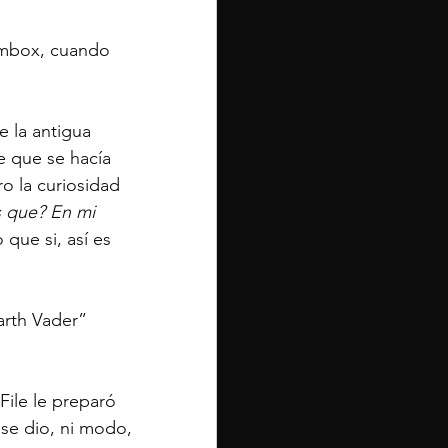
ombox, cuando 
 la antigua 
e que se hacía 
o la curiosidad 
 que? En mi 
o que si, así es 
arth Vader” 
File le preparó 
 se dio, ni modo, 