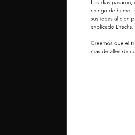
Los días pasaron, 
chingo de humo, a
sus ideas al cien p
explicado Dracks, 
Creemos que el tr
mas detalles de co