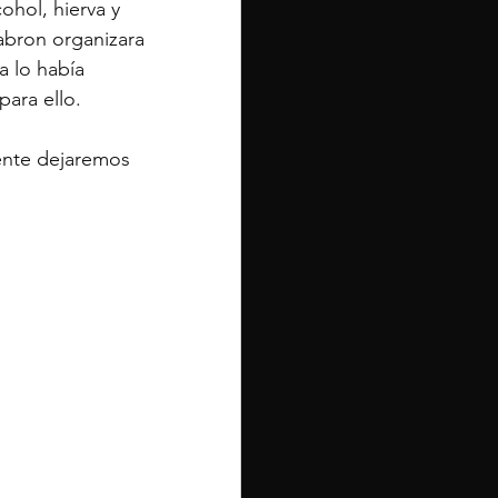
ohol, hierva y 
abron organizara 
a lo había 
ara ello.
ente dejaremos 
.