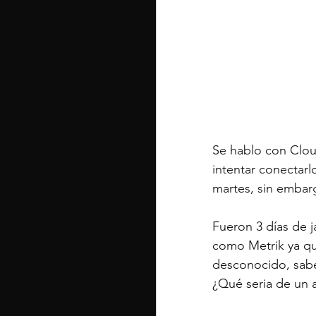
Se hablo con Clou
intentar conectarl
martes, sin embar
Fueron 3 días de j
como Metrik ya qu
desconocido, sabe
¿Qué seria de un a