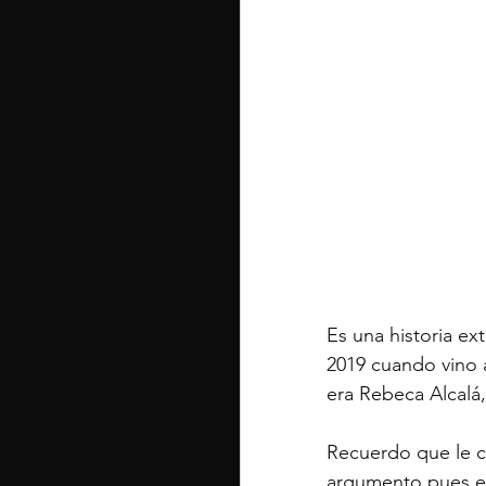
Es una historia ex
2019 cuando vino 
era Rebeca Alcalá
Recuerdo que le c
argumento pues el