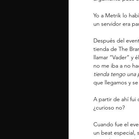
Yo a Metrik lo h
un servidor era pa
Después del event
tienda de The Bran
llamar “Vader” y é
no me iba a no hac
tienda tengo una p
que llegamos y se 
A partir de ahí fu
¿curioso no?
Cuando fue el even
un beat especial, 