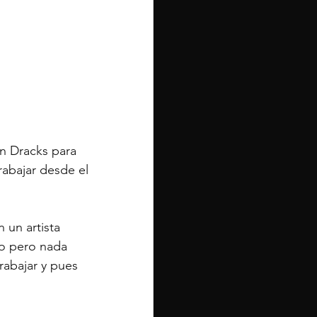
n Dracks para 
rabajar desde el 
 un artista 
o pero nada 
abajar y pues 