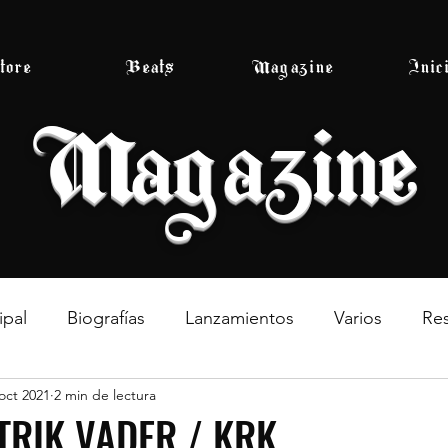
tore
Beats
Magazine
Inic
Magazine
ipal
Biografías
Lanzamientos
Varios
Re
oct 2021
2 min de lectura
TRIK VADER / KRK