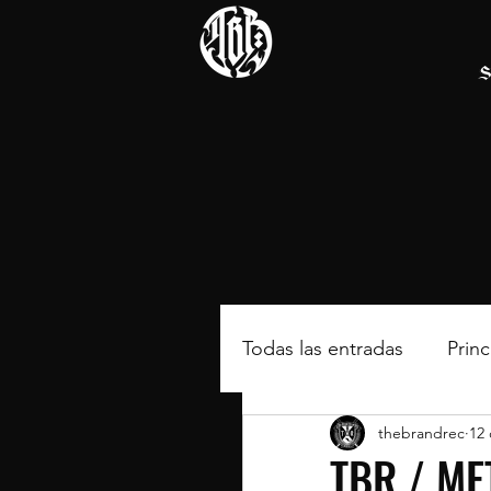
S
Todas las entradas
Princ
thebrandrec
12 
TBR / ME