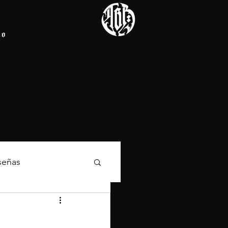
io
señas