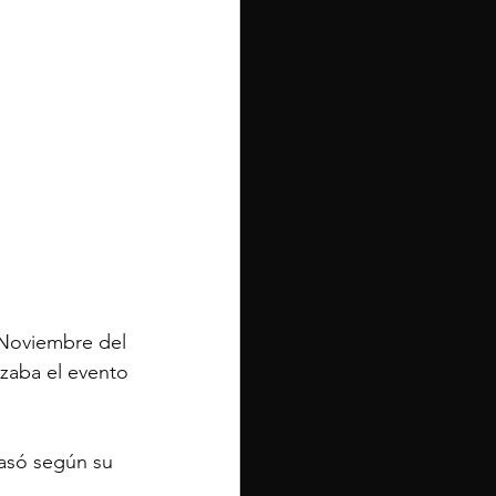
 Noviembre del 
zaba el evento 
asó según su 