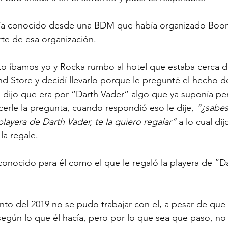
abía conocido desde una BDM que había organizado Bo
rte de esa organización.
o íbamos yo y Rocka rumbo al hotel que estaba cerca de
d Store y decidí llevarlo porque le pregunté el hecho d
l dijo que era por “Darth Vader“ algo que ya suponía per
erle la pregunta, cuando respondió eso le dije, 
“¿sabes
layera de Darth Vader, te la quiero regalar” 
a lo cual dij
la regale.
i conocido para él como el que le regaló la playera de ”D
to del 2019 no se pudo trabajar con el, a pesar de que 
según lo que él hacía, pero por lo que sea que paso, no