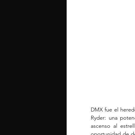
DMX fue el herede
Ryder: una potenc
ascenso al estrel
oportunidad de des