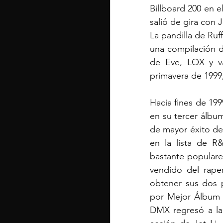
Billboard 200 en e
salió de gira con 
La pandilla de Ruf
una compilación d
de Eve, LOX y va
primavera de 1999
Hacia fines de 199
en su tercer álbu
de mayor éxito de
en la lista de 
bastante populare
vendido del rape
obtener sus dos 
por Mejor Álbum d
DMX regresó a la 