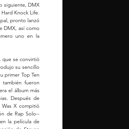
ño siguiente, DMX 
Hard Knock Life. 
pal, pronto lanzó 
de DMX, así como 
úmero uno en la 
que se convirtió 
dujo su sencillo 
u primer Top Ten 
también fueron 
era el álbum más 
ias. Después de 
 Was X compitió 
n de Rap Solo-- 
n la película de 