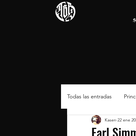
S
Todas las entradas
Princ
Kasen
22 ene 20
Earl Sim