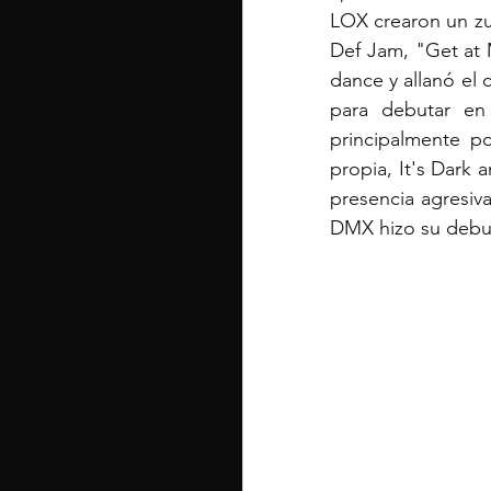
LOX crearon un zum
Def Jam, "Get at M
dance y allanó el 
para debutar en
principalmente po
propia, It's Dark
presencia agresiv
DMX hizo su debut