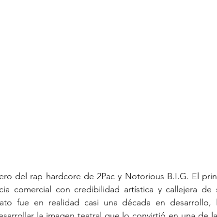
ro del rap hardcore de 2Pac y Notorious B.I.G. El prin
ia comercial con credibilidad artística y callejera de 
lato fue en realidad casi una década en desarrollo, 
arrollar la imagen teatral que lo convirtió en una de l