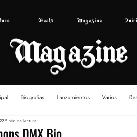
tore
Beats
Magazine
Inic
Magazine
ipal
Biografías
Lanzamientos
Varios
Re
22
5 min de lectura
mons DMX Bio