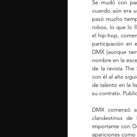
Se mudó con part
cuando aún era un
pasó mucho tiempo
robos, lo que lo l
el hip-hop, comen
participación en 
DMX (aunque tambi
nombre en la escen
de la revista The
con él al año sigu
de talento en la l
su contrato. Publ
DMX comenzó a r
clandestinos de
importante con De
apariciones como 