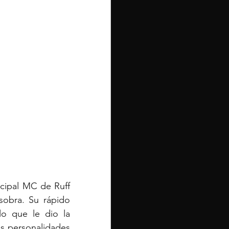
cipal MC de Ruff 
sobra. Su rápido 
lo que le dio la 
as personalidades 