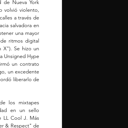
d de Nueva York 
olvió violento,  
lles a través de 
acia salvadora en 
tener una mayor 
e ritmos digital 
 X"). Se hizo un 
mna Unsigned Hype 
irmó un contrato 
rgo, un excedente 
ordó liberarlo de 
e los mixtapes 
ad en un sello 
e LL Cool J. Más 
er & Respect" de 