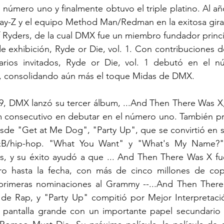
l número uno y finalmente obtuvo el triple platino. Al a
Jay-Z y el equipo Method Man/Redman en la exitosa gira 
f Ryders, de la cual DMX fue un miembro fundador princi
e exhibición, Ryde or Die, vol. 1. Con contribuciones 
rios invitados, Ryde or Die, vol. 1 debutó en el n
, consolidando aún más el toque Midas de DMX.
9, DMX lanzó su tercer álbum, ...And Then There Was X, 
m consecutivo en debutar en el número uno. También pro
sde "Get at Me Dog", "Party Up", que se convirtió en s
R&B/hip-hop. "What You Want" y "What's My Name?" 
s, y su éxito ayudó a que ... And Then There Was X fu
ro hasta la fecha, con más de cinco millones de cop
primeras nominaciones al Grammy --...And Then There
e Rap, y "Party Up" compitió por Mejor Interpretació
pantalla grande con un importante papel secundario e