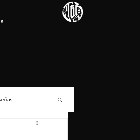
io
señas