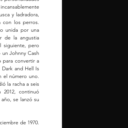
incansablemente 
sca y ladradora, 
 con los perros. 
vo unida por una 
r de la angustia 
 siguiente, pero 
 un Johnny Cash 
para convertir a 
Dark and Hell Is 
 el número uno. 
ó la racha a seis 
2012, continuó 
año, se lanzó su 
iembre de 1970. 