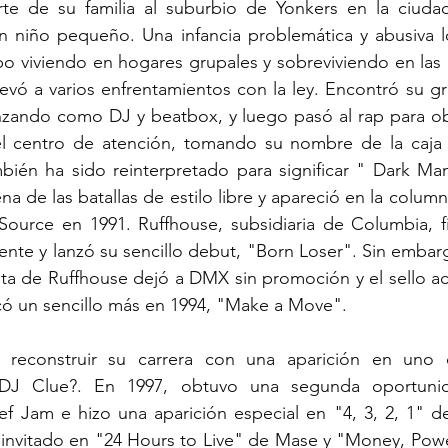
e de su familia al suburbio de Yonkers en la ciuda
 niño pequeño. Una infancia problemática y abusiva lo v
 viviendo en hogares grupales y sobreviviendo en las ca
levó a varios enfrentamientos con la ley. Encontró su gr
zando como DJ y beatbox, y luego pasó al rap para ob
el centro de atención, tomando su nombre de la caja d
én ha sido reinterpretado para significar " Dark Man
a de las batallas de estilo libre y apareció en la colu
 Source en 1991. Ruffhouse, subsidiaria de Columbia, f
iente y lanzó su sencillo debut, "Born Loser". Sin emba
ista de Ruffhouse dejó a DMX sin promoción y el sello ac
icó un sencillo más en 1994, "Make a Move".
econstruir su carrera con una aparición en uno d
 DJ Clue?. En 1997, obtuvo una segunda oportunid
f Jam e hizo una aparición especial en "4, 3, 2, 1" d
invitado en "24 Hours to Live" de Mase y "Money, Pow