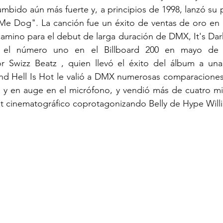
bido aún más fuerte y, a principios de 1998, lanzó su p
e Dog". La canción fue un éxito de ventas de oro en las
camino para el debut de larga duración de DMX, It's Dark
 el número uno en el Billboard 200 en mayo de 1
r Swizz Beatz , quien llevó el éxito del álbum a una l
 and Hell Is Hot le valió a DMX numerosas comparaciones
a y en auge en el micrófono, y vendió más de cuatro mil
 cinematográfico coprotagonizando Belly de Hype Will