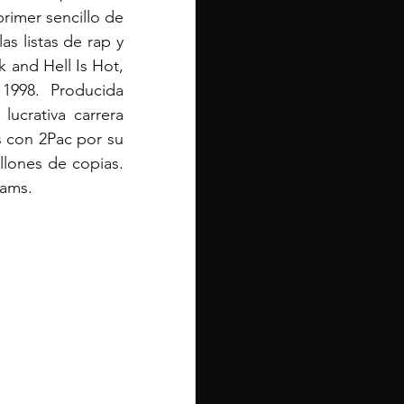
rimer sencillo de 
 listas de rap y 
 and Hell Is Hot, 
998. Producida 
ucrativa carrera 
 con 2Pac por su 
lones de copias. 
iams.