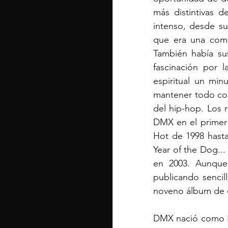
más distintivas 
intenso, desde su
que era una combi
También había sus
fascinación por l
espiritual un min
mantener todo co
del hip-hop. Los 
DMX en el primer a
Hot de 1998 hasta
Year of the Dog...
en 2003. Aunque 
publicando sencil
noveno álbum de e
DMX nació como Ea