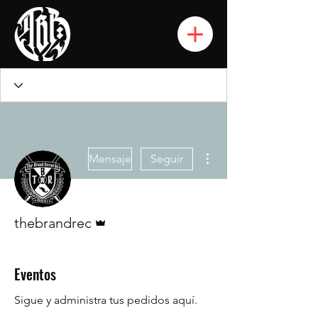
Más acciones
Mensaje
Seguir
Administrador
thebrandrec
Eventos
Sigue y administra tus pedidos aquí.