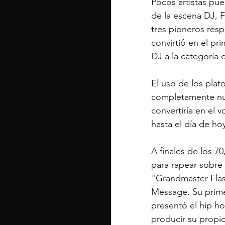
Pocos artistas pue
de la escena DJ, F
tres pioneros resp
convirtió en el pr
DJ a la categoría 
El uso de los pla
completamente nue
convertiría en el v
hasta el día de ho
A finales de los 7
para rapear sobre
"Grandmaster Flas
Message. Su prime
presentó el hip ho
producir su propio