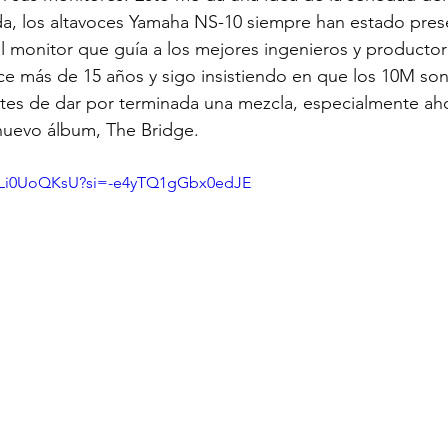
da, los altavoces Yamaha NS-10 siempre han estado pres
l monitor que guía a los mejores ingenieros y productor
 más de 15 años y sigo insistiendo en que los 10M son 
ntes de dar por terminada una mezcla, especialmente ah
nuevo álbum, The Bridge.
EMLi0UoQKsU?si=-e4yTQ1gGbx0edJE