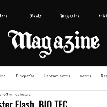
tore
Beats
Magazine
Inic
Magazine
ipal
Biografías
Lanzamientos
Varios
Re
 ene
3 min de lectura
ter Flash, BIO TEC