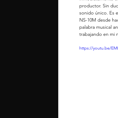
productor. Sin du
sonido único. Es e
NS-10M desde hace
palabra musical a
trabajando en mi 
https://youtu.be/