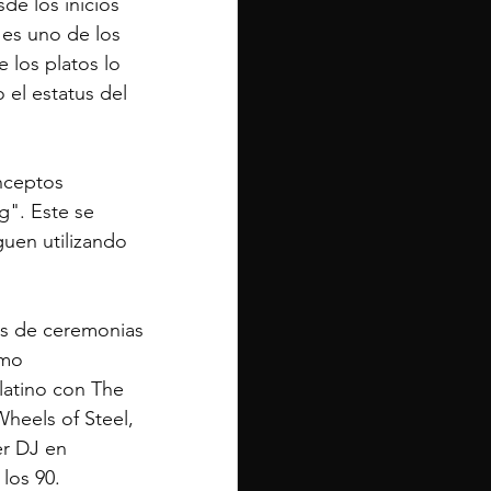
de los inicios 
 es uno de los 
 los platos lo 
 el estatus del 
nceptos 
g". Este se 
guen utilizando 
ros de ceremonias 
omo 
latino con The 
heels of Steel, 
er DJ en 
los 90.