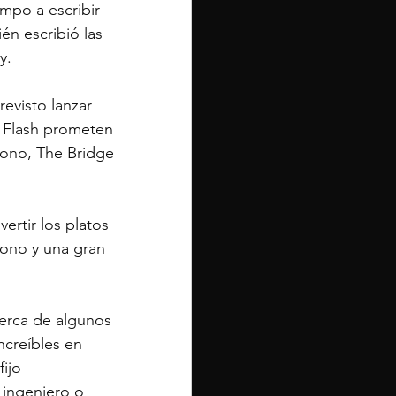
mpo a escribir 
n escribió las 
y.
evisto lanzar 
e Flash prometen 
cono, The Bridge 
rtir los platos 
cono y una gran 
cerca de algunos 
ncreíbles en 
ijo 
 ingeniero o 