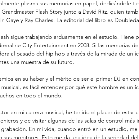
inalmente plasma sus memorias en papel, dedicándole tie
randmaster Flash Story junto a David Ritz, quien tambié
 Gaye y Ray Charles. La editorial del libro es Doubleda
lash sigue trabajando arduamente en el estudio. Tiene pr
renaline City Entertainment en 2008. Si las memorias d
ora al pasado del hip hop a través de la mirada de un í
ntes una muestra de su futuro.
ios en su haber y el mérito de ser el primer DJ en conve
 musical, es fácil entender por qué este hombre es un í
muchos en todo el mundo.
r en mi carrera musical, he tenido el placer de estar 
enieros y de visitar algunas de las salas de control más i
 grabación. En mi vida, cuando entró en un estudio, me f
 sus monitores. Esto me da una idea de la seriedad del