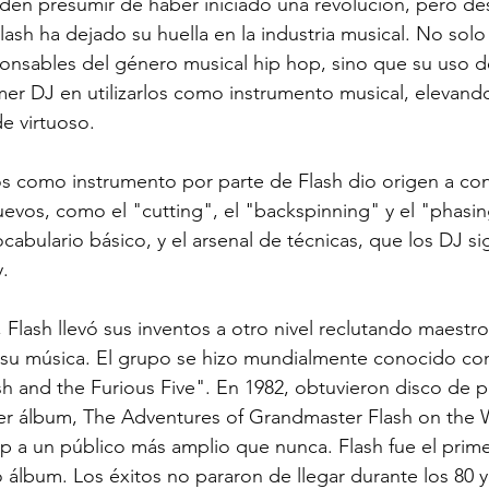
den presumir de haber iniciado una revolución, pero des
lash ha dejado su huella en la industria musical. No solo
onsables del género musical hip hop, sino que su uso de
imer DJ en utilizarlos como instrumento musical, elevando
de virtuoso.
tos como instrumento por parte de Flash dio origen a co
vos, como el "cutting", el "backspinning" y el "phasin
ocabulario básico, y el arsenal de técnicas, que los DJ si
y.
0, Flash llevó sus inventos a otro nivel reclutando maest
 su música. El grupo se hizo mundialmente conocido c
h and the Furious Five". En 1982, obtuvieron disco de p
r álbum, The Adventures of Grandmaster Flash on the W
p a un público más amplio que nunca. Flash fue el prim
 álbum. Los éxitos no pararon de llegar durante los 80 y 