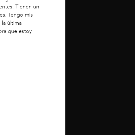
entes. Tienen un 
es. Tengo mis 
la última 
ora que estoy 