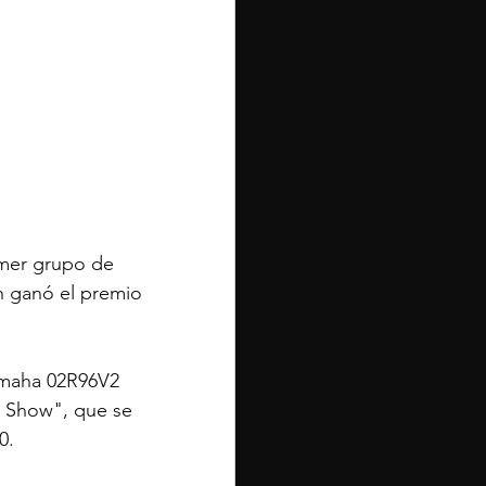
imer grupo de 
h ganó el premio 
amaha 02R96V2 
h Show", que se 
0.