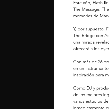
Este año, Flash f
The Message: The G
memorias de Marvin
Y, por supuesto, F
The Bridge con Ad
una mirada revelad
ofrecerá a los oye
Con más de 26 prem
en un instrumento
inspiración para 
Como DJ y producto
de los mejores ing
varios estudios de
inmediatamente en