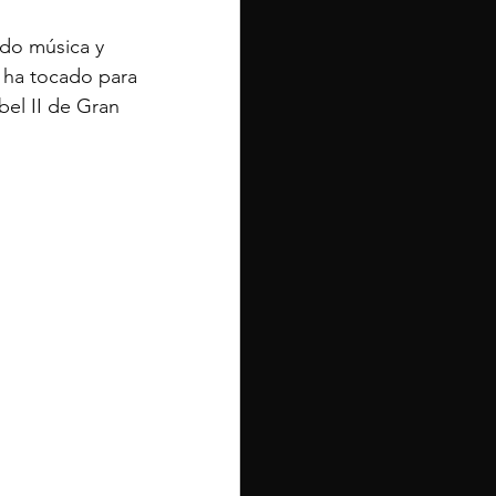
do música y 
 ha tocado para 
el II de Gran 