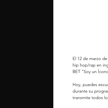
El 12 de marzo de 
hip hop/rap en ing
BET "Soy un Ícono
Hoy, puedes escuc
durante su progra
transmite todos lo