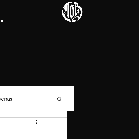
io
señas