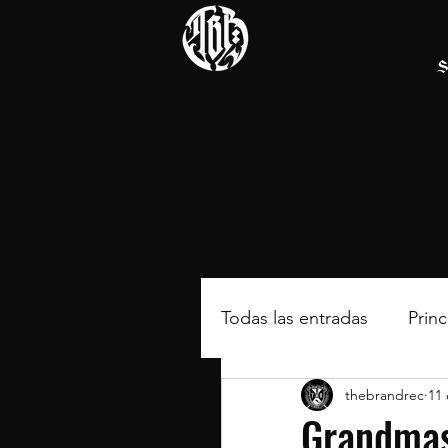
S
Todas las entradas
Princ
thebrandrec
11
Grandmas